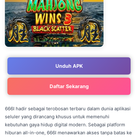
Unduh APK
Daftar Sekarang
666I hadir sebagai terobosan terbaru dalam dunia aplikasi
seluler yang dirancang khusus untuk memenuhi
kebutuhan gaya hidup digital modern. Sebagai platform
hiburan all-in-one, 666I menawarkan akses tanpa batas ke