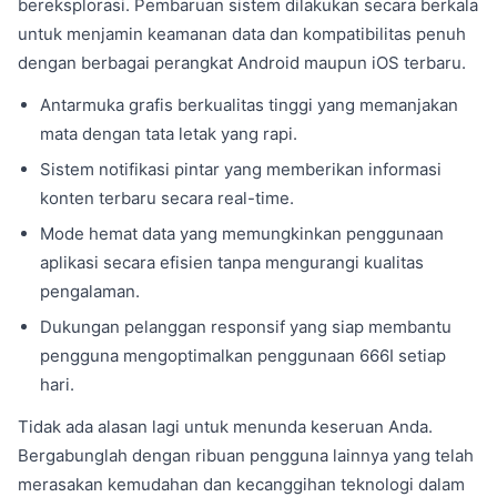
bereksplorasi. Pembaruan sistem dilakukan secara berkala
untuk menjamin keamanan data dan kompatibilitas penuh
dengan berbagai perangkat Android maupun iOS terbaru.
Antarmuka grafis berkualitas tinggi yang memanjakan
mata dengan tata letak yang rapi.
Sistem notifikasi pintar yang memberikan informasi
konten terbaru secara real-time.
Mode hemat data yang memungkinkan penggunaan
aplikasi secara efisien tanpa mengurangi kualitas
pengalaman.
Dukungan pelanggan responsif yang siap membantu
pengguna mengoptimalkan penggunaan 666I setiap
hari.
Tidak ada alasan lagi untuk menunda keseruan Anda.
Bergabunglah dengan ribuan pengguna lainnya yang telah
merasakan kemudahan dan kecanggihan teknologi dalam