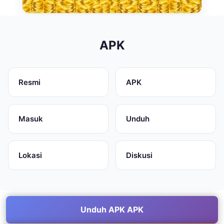
APK
Resmi
APK
Masuk
Unduh
Lokasi
Diskusi
Unduh APK APK