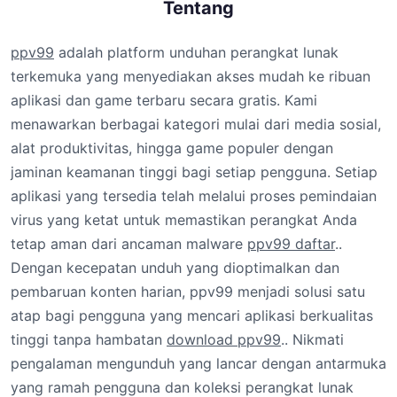
Tentang
ppv99
adalah platform unduhan perangkat lunak
terkemuka yang menyediakan akses mudah ke ribuan
aplikasi dan game terbaru secara gratis. Kami
menawarkan berbagai kategori mulai dari media sosial,
alat produktivitas, hingga game populer dengan
jaminan keamanan tinggi bagi setiap pengguna. Setiap
aplikasi yang tersedia telah melalui proses pemindaian
virus yang ketat untuk memastikan perangkat Anda
tetap aman dari ancaman malware
ppv99 daftar
..
Dengan kecepatan unduh yang dioptimalkan dan
pembaruan konten harian, ppv99 menjadi solusi satu
atap bagi pengguna yang mencari aplikasi berkualitas
tinggi tanpa hambatan
download ppv99
.. Nikmati
pengalaman mengunduh yang lancar dengan antarmuka
yang ramah pengguna dan koleksi perangkat lunak