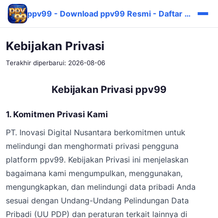
ppv99 - Download ppv99 Resmi - Daftar & Login Aman
Kebijakan Privasi
Terakhir diperbarui: 2026-08-06
Kebijakan Privasi ppv99
1. Komitmen Privasi Kami
PT. Inovasi Digital Nusantara berkomitmen untuk
melindungi dan menghormati privasi pengguna
platform ppv99. Kebijakan Privasi ini menjelaskan
bagaimana kami mengumpulkan, menggunakan,
mengungkapkan, dan melindungi data pribadi Anda
sesuai dengan Undang-Undang Pelindungan Data
Pribadi (UU PDP) dan peraturan terkait lainnya di