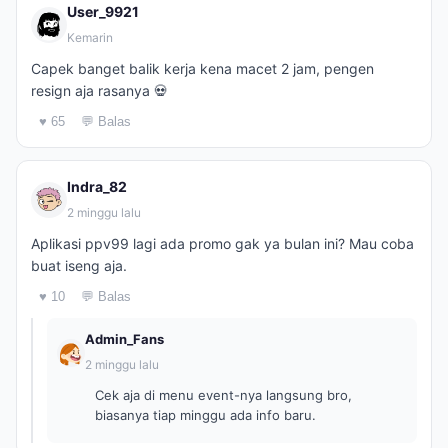
User_9921
Kemarin
Capek banget balik kerja kena macet 2 jam, pengen
resign aja rasanya 💀
♥ 65
💬 Balas
Indra_82
2 minggu lalu
Aplikasi ppv99 lagi ada promo gak ya bulan ini? Mau coba
buat iseng aja.
♥ 10
💬 Balas
Admin_Fans
2 minggu lalu
Cek aja di menu event-nya langsung bro,
biasanya tiap minggu ada info baru.