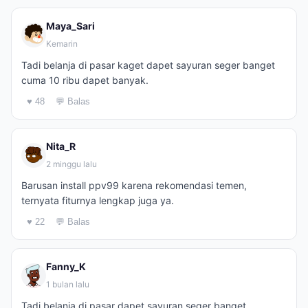
Maya_Sari
Kemarin
Tadi belanja di pasar kaget dapet sayuran seger banget
cuma 10 ribu dapet banyak.
♥ 48
💬 Balas
Nita_R
2 minggu lalu
Barusan install ppv99 karena rekomendasi temen,
ternyata fiturnya lengkap juga ya.
♥ 22
💬 Balas
Fanny_K
1 bulan lalu
Tadi belanja di pasar dapet sayuran seger banget