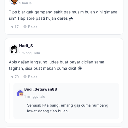
5 hari lalu
Tips biar gak gampang sakit pas musim hujan gini gimana
sih? Tiap sore pasti hujan deres 🌧️
♥ 17
💬 Balas
Hadi_S
1 minggu lalu
Abis gajian langsung ludes buat bayar cicilan sama
tagihan, sisa buat makan cuma dikit 😂
♥ 70
💬 Balas
Budi_Setiawan88
1 minggu lalu
Senasib kita bang, emang gaji cuma numpang
lewat doang tiap bulan.