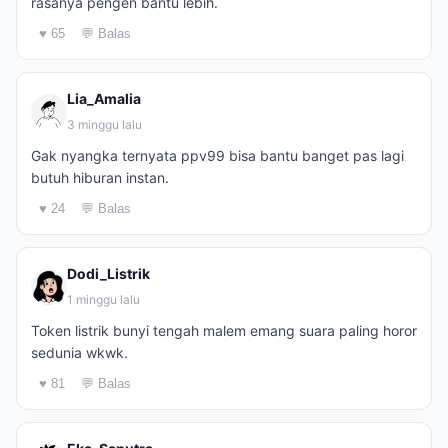
rasanya pengen bantu lebih.
♥ 65
💬 Balas
Lia_Amalia
3 minggu lalu
Gak nyangka ternyata ppv99 bisa bantu banget pas lagi
butuh hiburan instan.
♥ 24
💬 Balas
Dodi_Listrik
1 minggu lalu
Token listrik bunyi tengah malem emang suara paling horor
sedunia wkwk.
♥ 81
💬 Balas