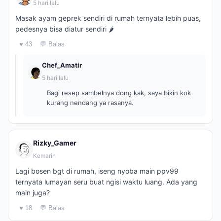
5 hari lalu
Masak ayam geprek sendiri di rumah ternyata lebih puas,
pedesnya bisa diatur sendiri 🌶️
♥ 43
💬 Balas
Chef_Amatir
5 hari lalu
Bagi resep sambelnya dong kak, saya bikin kok
kurang nendang ya rasanya.
Rizky_Gamer
Kemarin
Lagi bosen bgt di rumah, iseng nyoba main ppv99
ternyata lumayan seru buat ngisi waktu luang. Ada yang
main juga?
♥ 18
💬 Balas