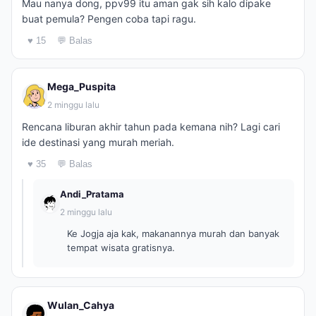
Mau nanya dong, ppv99 itu aman gak sih kalo dipake
buat pemula? Pengen coba tapi ragu.
♥ 15
💬 Balas
Mega_Puspita
2 minggu lalu
Rencana liburan akhir tahun pada kemana nih? Lagi cari
ide destinasi yang murah meriah.
♥ 35
💬 Balas
Andi_Pratama
2 minggu lalu
Ke Jogja aja kak, makanannya murah dan banyak
tempat wisata gratisnya.
Wulan_Cahya