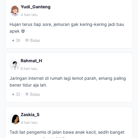
Yudi_Ganteng
4 hari lalu
Hujan terus tiap sore, jemuran gak kering-kering jadi bau
apek 💀
♥ 39
💬 Balas
Rahmat_H
6 hari lalu
Jaringan internet di rumah lagi lemot parah, emang paling
bener tidur aja lah.
♥ 33
💬 Balas
Zaskia_S
4 hari lalu
Tadi liat pengemis di jalan bawa anak kecil, sedih banget