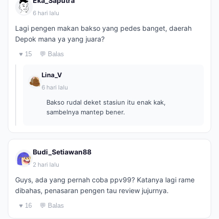
Eka_Saputra
6 hari lalu
Lagi pengen makan bakso yang pedes banget, daerah
Depok mana ya yang juara?
♥ 15
💬 Balas
Lina_V
6 hari lalu
Bakso rudal deket stasiun itu enak kak,
sambelnya mantep bener.
Budi_Setiawan88
2 hari lalu
Guys, ada yang pernah coba ppv99? Katanya lagi rame
dibahas, penasaran pengen tau review jujurnya.
♥ 16
💬 Balas