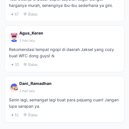
harganya murah, senengnya ibu-ibu sederhana ya gini.
♥ 67
💬 Balas
Agus_Keren
3 hari lalu
Rekomendasi tempat ngopi di daerah Jaksel yang cozy
buat WFC dong guys! ☕️
♥ 33
💬 Balas
Dani_Ramadhan
2 hari lalu
Senin lagi, semangat lagi buat para pejuang cuan! Jangan
lupa sarapan ya.
♥ 51
💬 Balas