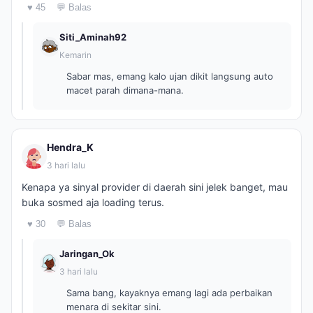
♥ 45
💬 Balas
Siti_Aminah92
Kemarin
Sabar mas, emang kalo ujan dikit langsung auto
macet parah dimana-mana.
Hendra_K
3 hari lalu
Kenapa ya sinyal provider di daerah sini jelek banget, mau
buka sosmed aja loading terus.
♥ 30
💬 Balas
Jaringan_Ok
3 hari lalu
Sama bang, kayaknya emang lagi ada perbaikan
menara di sekitar sini.