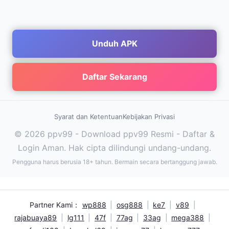
Unduh APK
Daftar Sekarang
Syarat dan Ketentuan
Kebijakan Privasi
© 2026 ppv99 - Download ppv99 Resmi - Daftar &
Login Aman. Hak cipta dilindungi undang-undang.
Pengguna harus berusia 18+ tahun. Bermain secara bertanggung jawab.
Partner Kami：
wp888
|
osg888
|
ke7
|
v89
|
rajabuaya89
|
lg111
|
47f
|
77ag
|
33ag
|
mega388
|