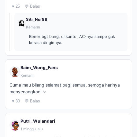
♥ 25
💬 Balas
Siti_Nur88
Kemarin
Bener bgt bang, di kantor AC-nya sampe gak
kerasa dinginnya.
Baim_Wong_Fans
Kemarin
Cuma mau bilang selamat pagi semua, semoga harinya
menyenangkan! ✨
♥ 30
💬 Balas
Putri_Wulandari
1 minggu lalu