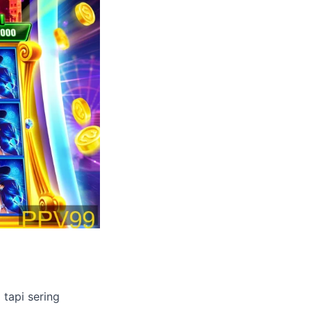
 tapi sering