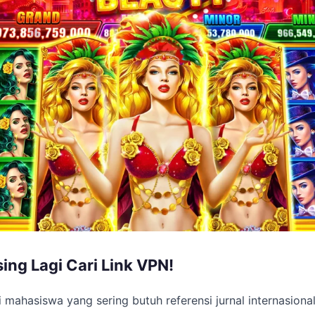
ing Lagi Cari Link VPN!
 mahasiswa yang sering butuh referensi jurnal internasional