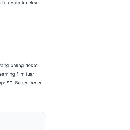
 ternyata koleksi
 yang paling deket
eaming film luar
 ppv99. Bener-bener